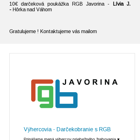
10€ darčeková poukážka RGB Javorina -
Lívia J.
-
Hôrka nad Váhom
Gratulujeme ! Kontaktujeme vás mailom
Výhercovia - Darčekobranie s RGB
Prinášame mená výhercov priebežného žrebovania ♥