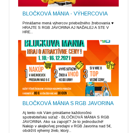
BLOČKOVÁ MÁNIA - VÝHERCOVIA
Prinášame mená výhercov priebežného žrebovania ♥
HRAJTE S RGB JAVORINA AJ NAĎALEJ A STE V
HRE...
BLOČKOVÁ MÁNIA S RGB JAVORINA
Aj tento rok Vám prinášame každoročnú
spotrebiteľskú súťaž - BLOČKOVÁ MÁNIA S RGB
JAVORINA. Ako sa zapojiť? Je to jednoduché!
Nakúp v akejkoľvej predajni v RGB Javorina nad 5€,
obdržíš výherný žreb, ktorý...