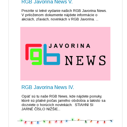
RGB Javorina News V.
Prezrite si letné vydanie našich RGB Javorina News.
V priloženom dokumente nájdete informácie o
akciách, zľavách, novinkách v RGB Javorina. ...
RGB Javorina News IV.
Opäť sú tu naše RGB News, kde nájdete ponuky,
ktoré sú platné počas jarného obdobia a takisto sa
dozviete o horúcich novinkách. STIAHNI SI
JARNÉ ČÍSLO NIŽŠIE...